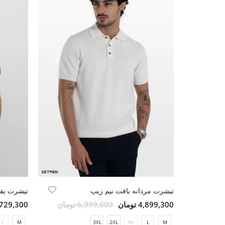
تیشرت مردانه بافت نیم زیپ
تیشرت یقه
4,899,300 تومان
6,999,000 تومان
2,729,300 تو
L
M
3XL
2XL
XL
L
M