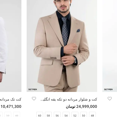
کت و شلوار مردانه دو تکه یقه انگلیسی
24,999,000 تومان
10,471,300 تومان
2
50
48
60
58
56
54
52
50
48