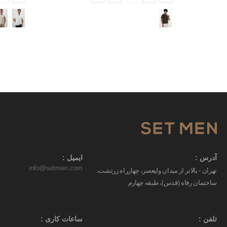
آدرس :
ایمیل :
info@setmen.com
تهران - بالاتر از میدان ولیعصر، چهارراه زرتشت،
ساختمان رفاه (قدس)، طبقه چهارم
تلفن :
ساعات کاری :