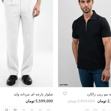
 نیم زیپ ژاکارد
شلوار پارچه ای مردانه واید
مان
3,899,000 تومان
5,599,000 تومان
52
50
48
46
44
42
3XL
2XL
XL