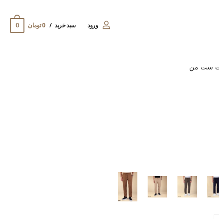
0
ورود
سبد خرید
0 تومان
ت ست من