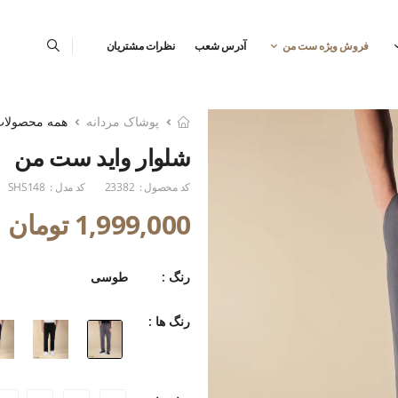
فروش ویژه ست من
آدرس شعب
نظرات مشتریان
پوشاک مردانه
همه محصولا
شلوار واید ست من
کد محصول :
23382
کد مدل :
SHS148
1,999,000 تومان
رنگ :
طوسی
رنگ ها :