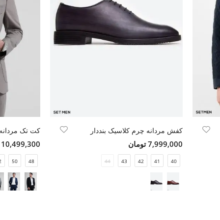
کفش مردانه چرم کلاسیک بنددار
کت تک مردانه 
7,999,000 تومان
10,499,300 تومان
2
50
48
44
43
42
41
40