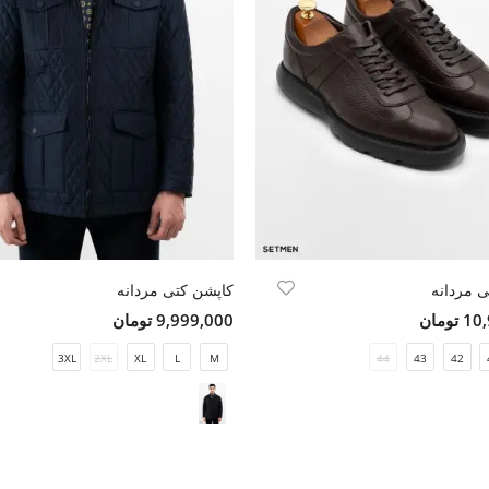
 مردانه
کاپشن کتی مردانه
ومان
9,999,000 تومان
3XL
2XL
XL
L
M
44
43
42