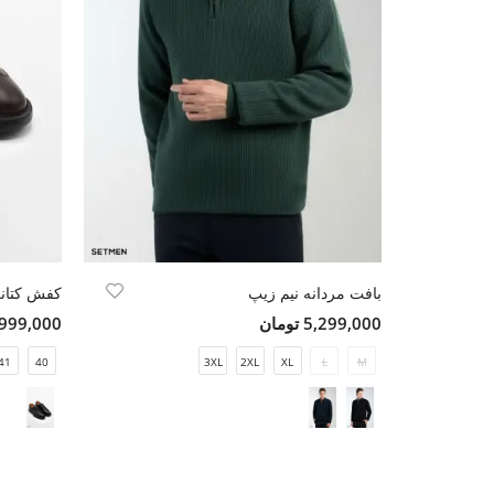
بافت مردانه نیم زیپ
کفش کتانی
5,299,000 تومان
10,999,000 ت
41
40
3XL
2XL
XL
L
M