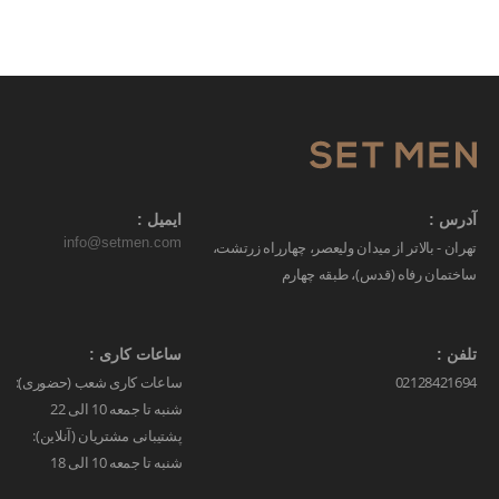
آدرس :
ایمیل :
info@setmen.com
تهران - بالاتر از میدان ولیعصر، چهارراه زرتشت،
ساختمان رفاه (قدس)، طبقه چهارم
تلفن :
ساعات کاری :
02128421694
ساعات کاری شعب (حضوری):
شنبه تا جمعه 10 الی 22
پشتیبانی مشتریان (آنلاین):
شنبه تا جمعه 10 الی 18