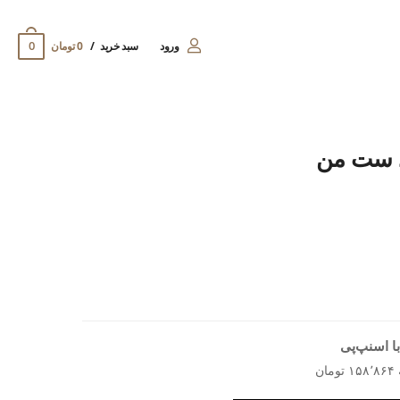
0
ورود
سبد خرید
0 تومان
د ست من
ا اسنپ‌پی