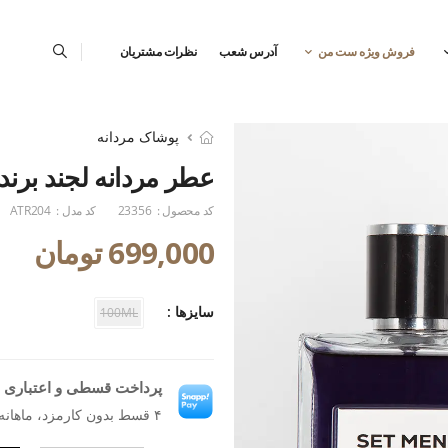
فروش ویژه ست من
آدرس شعب
نظرات مشتریان
پوشاک مردانه
عطر مردانه لجند برن
کد محصول :
23356
کد مدل :
ATR204
699,000 تومان
سایزها :
100ML
پرداخت قسطی و اعتباری ب
۴ قسط بدون کارمزد، ماهانه ۱۵۸٬۸۶۴ تومان