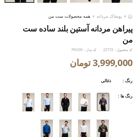
پوشاک مردانه
همه محصولات ست من
پیراهن مردانه آستین بلند ساده ست
من
کد محصول :
22735
کد مدل :
PN100
3,999,000 تومان
رنگ :
ذغالی
رنگ ها :