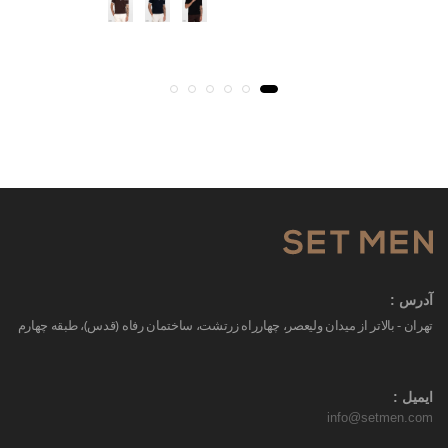
آدرس :
تهران - بالاتر از میدان ولیعصر، چهارراه زرتشت، ساختمان رفاه (قدس)، طبقه چهارم
ایمیل :
info@setmen.com