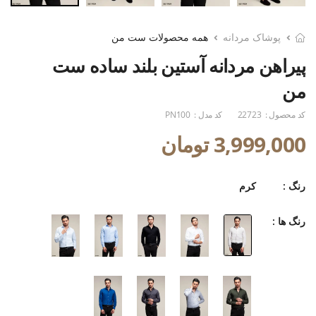
پوشاک مردانه
همه محصولات ست من
پیراهن مردانه آستین بلند ساده ست
من
کد محصول :
22723
کد مدل :
PN100
3,999,000 تومان
رنگ :
کرم
رنگ ها :