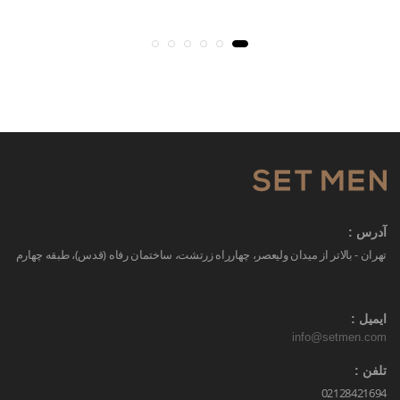
آدرس :
تهران - بالاتر از میدان ولیعصر، چهارراه زرتشت، ساختمان رفاه (قدس)، طبقه چهارم
ایمیل :
info@setmen.com
تلفن :
02128421694