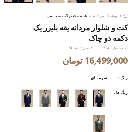
پوشاک مردانه
همه محصولات ست من
کت و شلوار مردانه یقه بلیزر یک
دکمه دو چاک
کد محصول :
22314
کد مدل :
SU148
16,499,000 تومان
رنگ :
سرمه ای
رنگ ها :