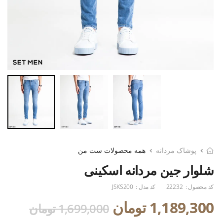
پوشاک مردانه
همه محصولات ست من
شلوار جین مردانه اسکینی
کد محصول :
22232
کد مدل :
JSKS200
1,189,300 تومان
1,699,000 تومان