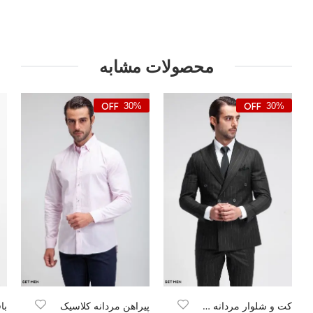
محصولات مشابه
30%
30%
کت و شلوار مردانه شش دکمه دیپلمات
پیراهن مردانه کلاسیک
با