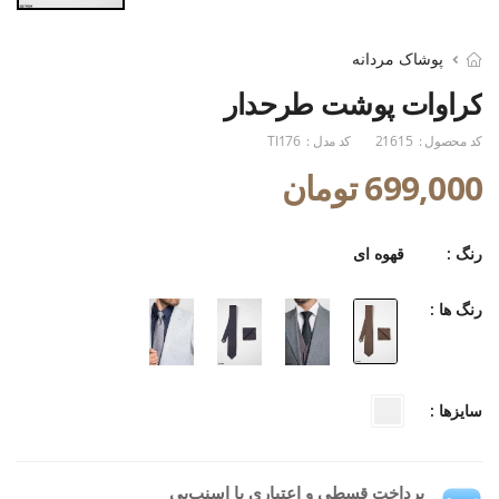
پوشاک مردانه
کراوات پوشت طرحدار
کد محصول :
21615
کد مدل :
TI176
699,000 تومان
رنگ :
قهوه ای
رنگ ها :
سایزها :
پرداخت قسطی و اعتباری با اسنپ‌پی