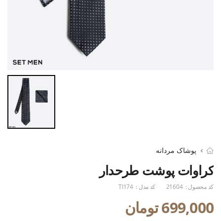
پوشاک مردانه
کراوات پوشت طرحدار
کد محصول :
21604
کد مدل :
TI174
699,000 تومان