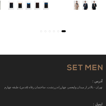
آدرس :
تهران - بالاتر از میدان ولیعصر، چهارراه زرتشت، ساختمان رفاه (قدس)، طبقه چهارم
ایمیل :