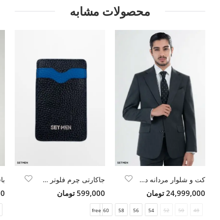
محصولات مشابه
کت و شلوار مردانه دو تکه یقه انگلیسی
جاکارتی چرم فلوتر ست من
با
24,999,000 تومان
599,000 تومان
000
free
60
58
56
54
52
50
48