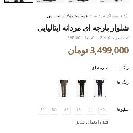
پوشاک مردانه
همه محصولات ست من
شلوار پارچه ای مردانه ایتالیایی
کد محصول :
21416
کد مدل :
SHP106
3,499,000 تومان
رنگ :
سرمه ای
رنگ ها :
سایزها :
52
50
48
46
44
42
راهنمای سایز