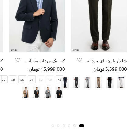
شلوار پارچه ای مردانه
کت تک مردانه یقه انگلیسی
کت
5,599,000 تومان
15,999,000 تومان
00
60
58
56
54
52
50
48