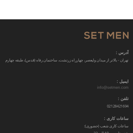
آدرس :
تهران - بالاتر از میدان ولیعصر، چهارراه زرتشت، ساختمان رفاه (قدس)، طبقه چهارم
ایمیل :
info@setmen.com
تلفن :
02128421694
ساعات کاری :
ساعات کاری شعب (حضوری):
شنبه تا جمعه 10 الی 22