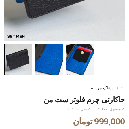
پوشاک مردانه
جاکارتی چرم فلوتر ست من
کد محصول :
21356
کد مدل :
KIF106
999,000 تومان