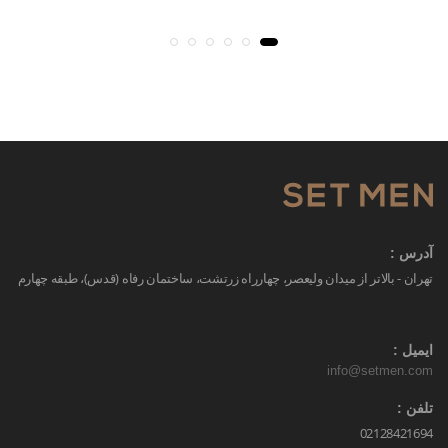
آدرس :
تهران - بالاتر از میدان ولیعصر، چهارراه زرتشت، ساختمان رفاه (قدس)، طبقه چهارم
ایمیل :
info@setmen.com
تلفن :
02128421694