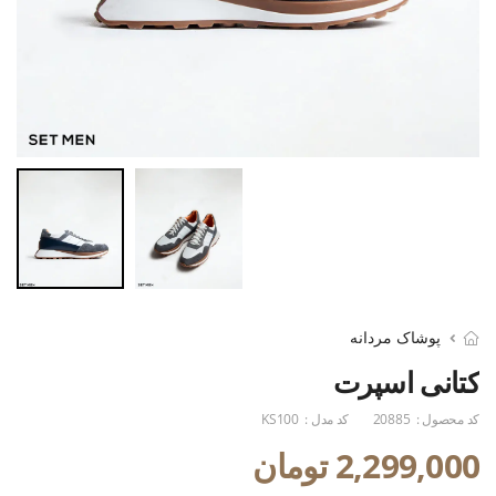
پوشاک مردانه
کتانی اسپرت
کد محصول :
20885
کد مدل :
KS100
2,299,000 تومان