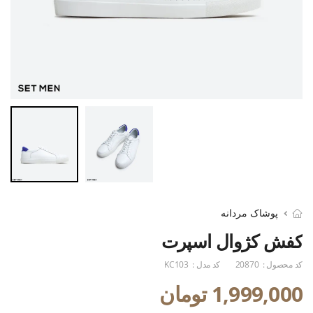
پوشاک مردانه
کفش کژوال اسپرت
کد محصول :
20870
کد مدل :
KC103
1,999,000 تومان