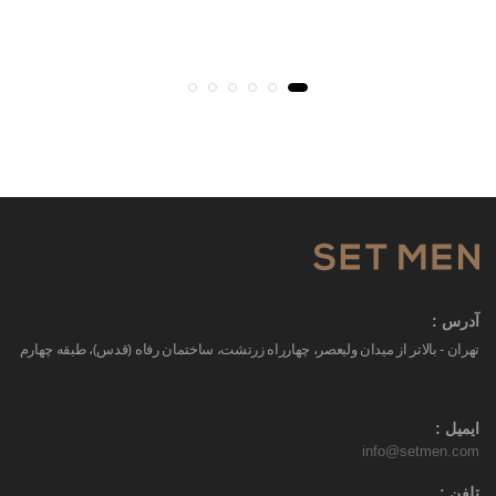
آدرس :
تهران - بالاتر از میدان ولیعصر، چهارراه زرتشت، ساختمان رفاه (قدس)، طبقه چهارم
ایمیل :
info@setmen.com
تلفن :