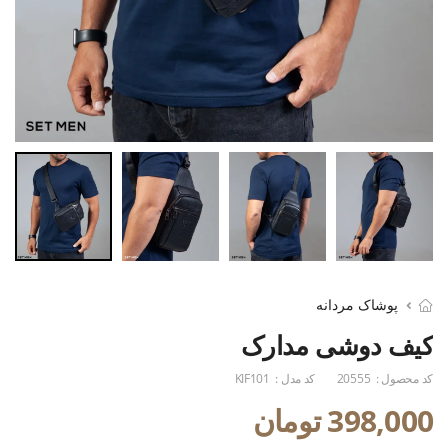
پوشاک مردانه
کیف دوشی مدارک
کد محصول :
20555
کد مدل :
KIF101
398,000 تومان