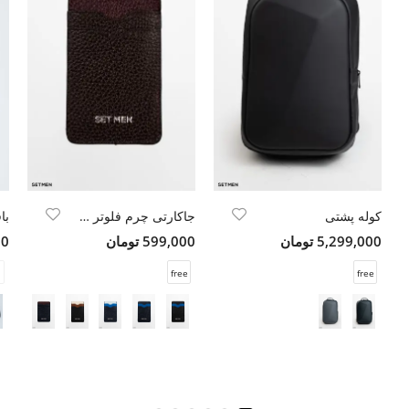
کوله پشتی
جاکارتی چرم فلوتر ست من
5,299,000 تومان
599,000 تومان
000
free
free