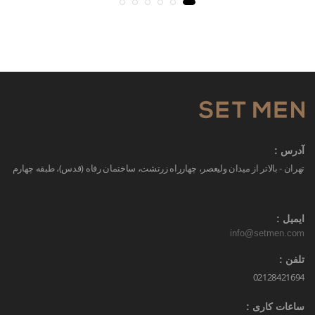
آدرس :
تهران - بالاتر از میدان ولیعصر، چهارراه زرتشت، ساختمان رفاه (قدس)، طبقه چهارم
ایمیل :
info@setmen.com
تلفن :
02128421694
ساعات کاری :