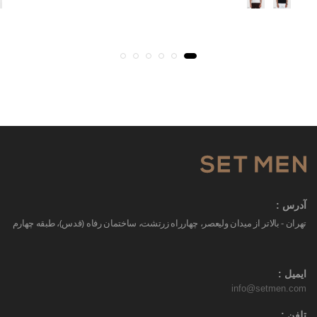
آدرس :
تهران - بالاتر از میدان ولیعصر، چهارراه زرتشت، ساختمان رفاه (قدس)، طبقه چهارم
ایمیل :
info@setmen.com
تلفن :