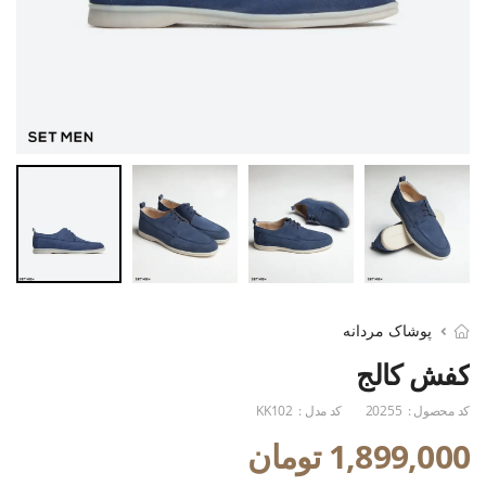
پوشاک مردانه
کفش کالج
کد محصول :
20255
کد مدل :
KK102
1,899,000 تومان