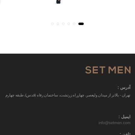
آدرس :
تهران - بالاتر از میدان ولیعصر، چهارراه زرتشت، ساختمان رفاه (قدس)، طبقه چهارم
ایمیل :
info@setmen.com
تلفن :