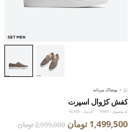
پوشاک مردانه
کفش کژوال اسپرت
کد محصول :
19961
کد مدل :
KC100
1,499,500 تومان
2,999,000 تومان