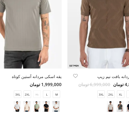
انه بافت نیم زیپ
یقه اسکی مردانه آستین کوتاه
مان
6,999,000 تومان
1,999,000 تومان
3XL
2XL
XL
L
M
3XL
2XL
XL