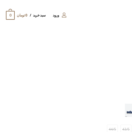
0
ورود
سبد خرید
0 تومان
44/5
43/5