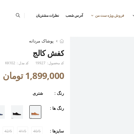
فروش ویژه ست من
آدرس شعب
نظرات مشتریان
پوشاک مردانه
کفش کالج
کد محصول :
19927
کد مدل :
KK102
1,899,000 تومان
رنگ :
شتری
رنگ ها :
سایزها :
42/5
41/5
40/5