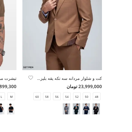
کت و شلوار مردانه سه تکه یقه بلیزر دو دکمه دو چاک
تیشرت مرد
23,999,000 تومان
4,899,300 تو
L
M
60
58
56
54
52
50
48