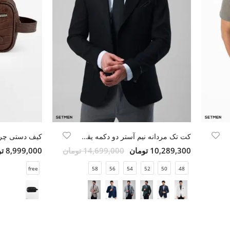
کت تک مردانه نیم آستر دو دکمه یقه ایتالیایی
10,289,300 تومان
14,699,000 تومان
8,999,000 تومان
free
58
56
54
52
50
48