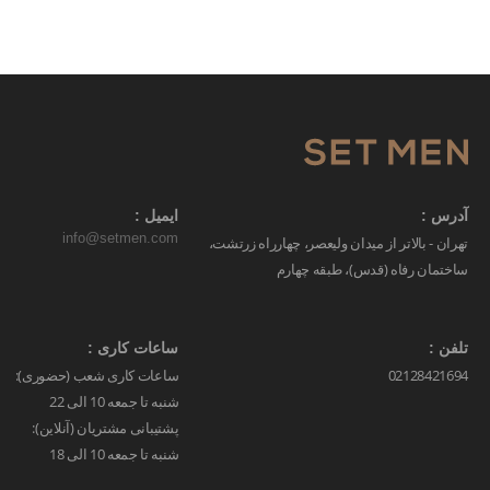
آدرس :
ایمیل :
info@setmen.com
تهران - بالاتر از میدان ولیعصر، چهارراه زرتشت،
ساختمان رفاه (قدس)، طبقه چهارم
تلفن :
ساعات کاری :
02128421694
ساعات کاری شعب (حضوری):
شنبه تا جمعه 10 الی 22
پشتیبانی مشتریان (آنلاین):
شنبه تا جمعه 10 الی 18