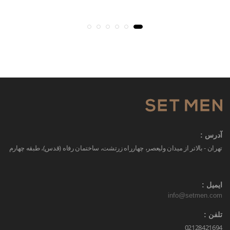
آدرس :
تهران - بالاتر از میدان ولیعصر، چهارراه زرتشت، ساختمان رفاه (قدس)، طبقه چهارم
ایمیل :
info@setmen.com
تلفن :
02128421694