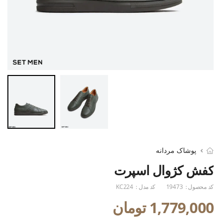
پوشاک مردانه
کفش کژوال اسپرت
کد محصول :
19473
کد مدل :
KC224
1,779,000 تومان