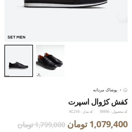
پوشاک مردانه
کفش کژوال اسپرت
کد محصول :
18996
کد مدل :
KC218
1,079,400 تومان
1,799,000 تومان