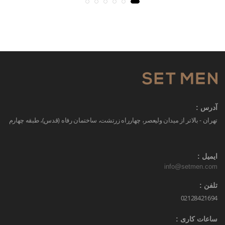
آدرس :
تهران - بالاتر از میدان ولیعصر، چهارراه زرتشت، ساختمان رفاه (قدس)، طبقه چهارم
ایمیل :
info@setmen.com
تلفن :
02128421694
ساعات کاری :