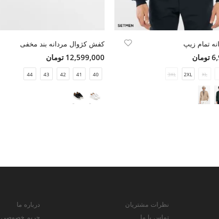
نه تمام زیپ
کفش کژوال مردانه بند مخفی
مان
12,599,000 تومان
44
43
42
41
40
3XL
2XL
XL
نظرات مشتریان
درباره ما
تماس با ما
حریم خصوصی