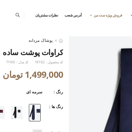
فروش ویژه ست من
آدرس شعب
نظرات مشتریان
پوشاک مردانه
کراوات پوشت ساده
کد محصول :
18182
کد مدل :
TI166
1,499,000 تومان
رنگ :
سرمه ای
رنگ ها :