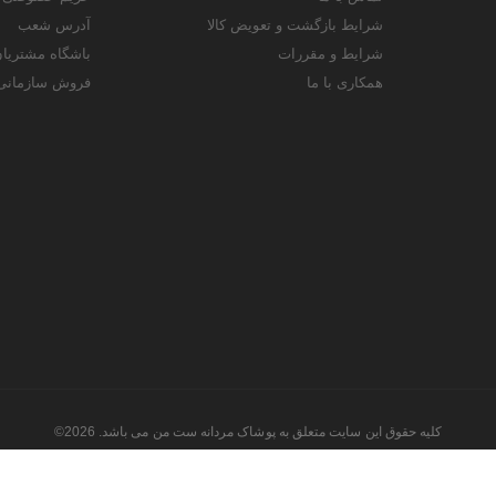
شرایط بازگشت و تعویض کالا
آدرس شعب
شرایط و مقررات
باشگاه مشتریا
همکاری با ما
فروش سازمانی
کلیه حقوق این سایت متعلق به پوشاک مردانه ست من می باشد. 2026©
طراحی و اجرا توسط
تیام