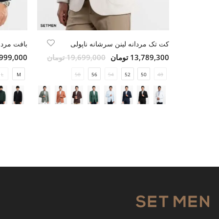
کت تک مردانه لینن سرشانه ناپولی
بافت مردا
13,789,300 تومان
19,699,000 تومان
6,999,000 تو
L
M
58
56
54
52
50
48