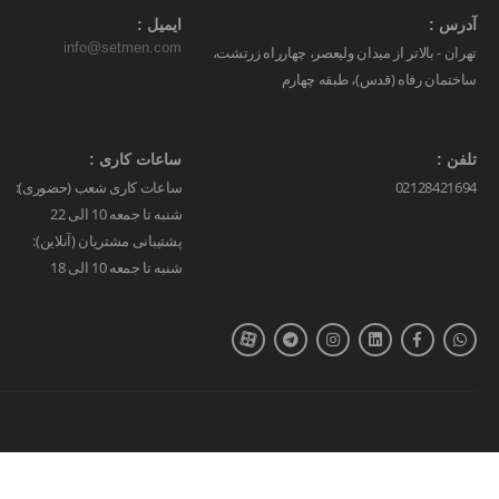
آدرس :
ایمیل :
info@setmen.com
تهران - بالاتر از میدان ولیعصر، چهارراه زرتشت،
ساختمان رفاه (قدس)، طبقه چهارم
تلفن :
ساعات کاری :
02128421694
ساعات کاری شعب (حضوری):
شنبه تا جمعه 10 الی 22
پشتیبانی مشتریان (آنلاین):
شنبه تا جمعه 10 الی 18