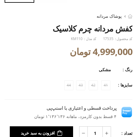
پوشاک مردانه
کفش مردانه چرم کلاسیک
کد محصول :
17535
کد مدل :
KM110
4,999,000 تومان
رنگ :
مشکی
سایزها :
44
43
42
41
پرداخت قسطی و اعتباری با اسنپ‌پی
۴ قسط بدون کارمزد، ماهانه ۱٬۱۳۶٬۱۳۶ تومان
تعداد :
افزودن به سبد خرید