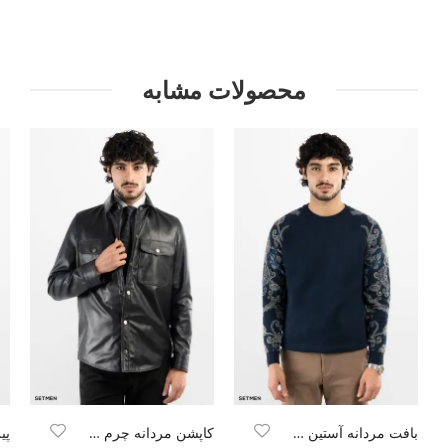
محصولات مشابه
بافت مردانه آستین طرح دار
کاپشن مردانه چرم طبیعی
پی