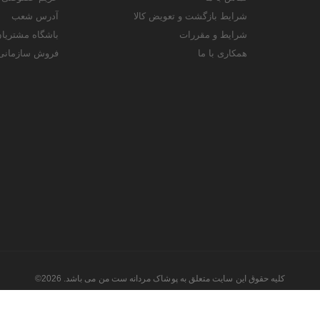
شرایط بازگشت و تعویض کالا
آدرس شعب
شرایط و مقررات
باشگاه مشتریا
همکاری با ما
فروش سازمانی
کلیه حقوق این سایت متعلق به پوشاک مردانه ست من می باشد. 2026©
طراحی و اجرا توسط
تیام