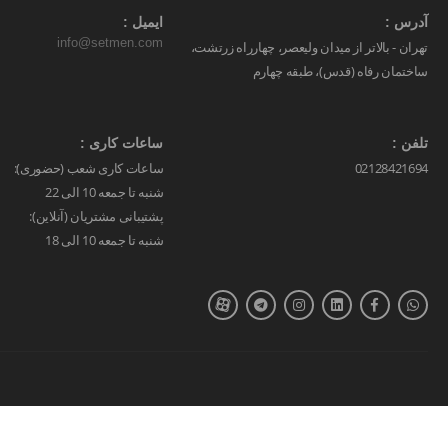
آدرس :
ایمیل :
info@setmen.com
تهران - بالاتر از میدان ولیعصر، چهارراه زرتشت،
ساختمان رفاه (قدس)، طبقه چهارم
تلفن :
ساعات کاری :
02128421694
ساعات کاری شعب (حضوری):
شنبه تا جمعه 10 الی 22
پشتیبانی مشتریان (آنلاین):
شنبه تا جمعه 10 الی 18