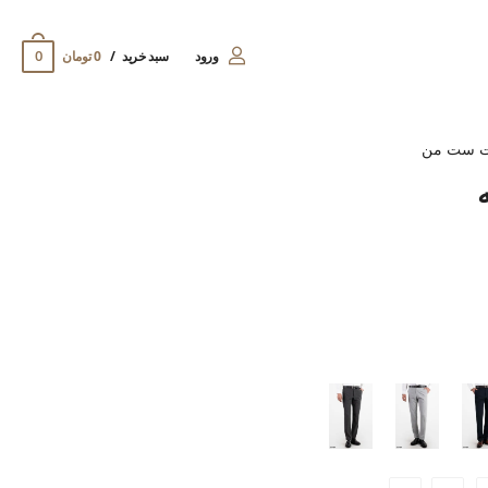
0
ورود
سبد خرید
0 تومان
ت ست من