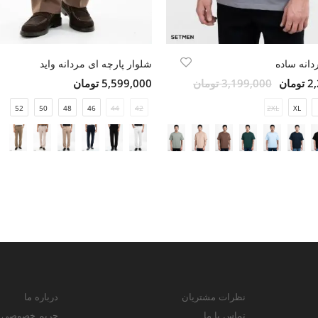
انه ساده
شلوار پارچه ای مردانه واید
مان
3,199,000 تومان
5,599,000 تومان
52
50
48
46
44
42
2XL
XL
نظرات مشتریان
درباره ما
تماس با ما
حریم خصوصی