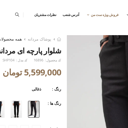
فروش ویژه ست من
آدرس شعب
نظرات مشتریان
پوشاک مردانه
همه محصولا
شلوار پارچه ای مردانه
کد محصول :
16896
کد مدل :
SHP104
5,599,000 تومان
رنگ :
ذغالی
رنگ ها :