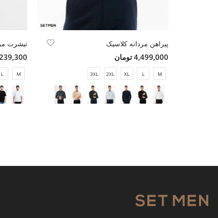
پیراهن مردانه کلاسیک
تیشرت مرد
4,499,000 تومان
2,239,300 تو
L
M
3XL
2XL
XL
L
M