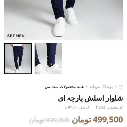
پوشاک مردانه
همه محصولات ست من
شلوار اسلش پارچه ای
کد محصول :
11692
کد مدل :
SHP107
499,500 تومان
999,000 تومان