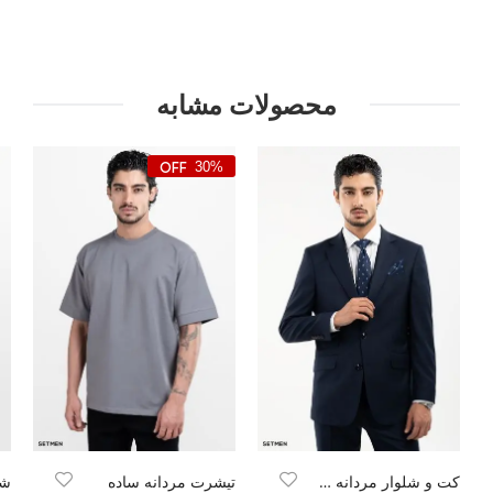
محصولات مشابه
30%
کت و شلوار مردانه LUXE WOOL
تیشرت مردانه ساده
شل